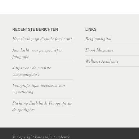
RECENTSTE BERICHTEN
LINKS
Hoe sla ik mijn digitale foto’s op?
Belgiumdigital
Aandacht voor perspectief in
Shoot Magazine
fotografie
Wellness Academie
4 tips voor de mooiste
communiefoto’s
Fotografie tips: toepassen van
vignettering
Stichting Earlybirds Fotografie in
de spotlights
© Copyright Fotografie Academie