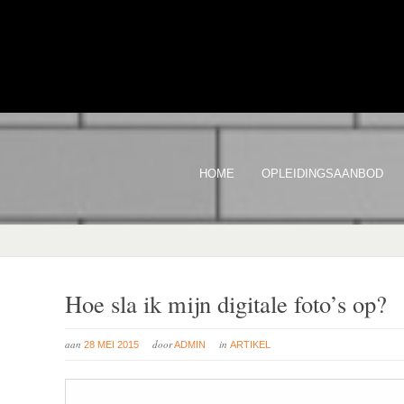
HOME
OPLEIDINGSAANBOD
Hoe sla ik mijn digitale foto’s op?
aan
door
in
28 MEI 2015
ADMIN
ARTIKEL