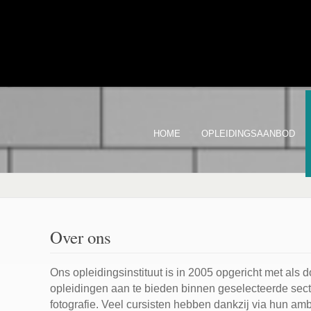
HOME
OPLEIDINGSAANBOD
Over ons
Ons opleidingsinstituut is in 2005 opgericht met als 
opleidingen aan te bieden binnen geselecteerde sec
fotografie. Veel cursisten hebben dankzij via hun am