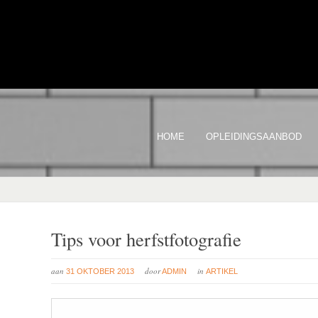
HOME
OPLEIDINGSAANBOD
Tips voor herfstfotografie
aan
door
in
31 OKTOBER 2013
ADMIN
ARTIKEL