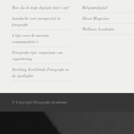
Hoe sla ik mijn digitale foto’s op?
Belgiumdigital
Aandacht voor perspectief in
Shoot Magazine
fotografie
Wellness Academie
4 tips voor de mooiste
communiefoto’s
Fotografie tips: toepassen van
vignettering
Stichting Earlybirds Fotografie in
de spotlights
© Copyright Fotografie Academie